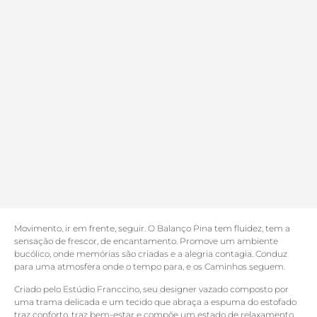
Movimento, ir em frente, seguir. O Balanço Pina tem fluidez, tem a
sensação de frescor, de encantamento. Promove um ambiente
bucólico, onde memórias são criadas e a alegria contagia. Conduz
para uma atmosfera onde o tempo para, e os Caminhos seguem.
Criado pelo Estúdio Franccino, seu designer vazado composto por
uma trama delicada e um tecido que abraça a espuma do estofado
traz conforto, traz bem-estar e compõe um estado de relaxamento.