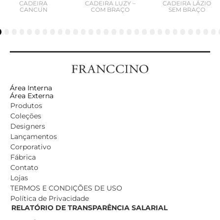
CADEIRA
CADEIRA LUZY –
CADEIRA LÁZIO
CANCUN
COM BRAÇO
SEM BRAÇO
5
6
7
8
9
10
11
12
13
14
15
16
17
18
19
20
21
22
23
24
25
26
27
28
29
30
Área Interna
Área Externa
Produtos
Coleções
Designers
Lançamentos
Corporativo
Fábrica
Contato
Lojas
TERMOS E CONDIÇÕES DE USO
Política de Privacidade
RELATÓRIO DE TRANSPARÊNCIA SALARIAL