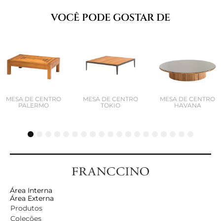
VOCÊ PODE GOSTAR DE
MESA DE CENTRO
MESA DE CENTRO
MESA DE CENTRO
TOKIO
HAVANA
PALERMO
1
2
3
4
5
6
7
8
9
10
11
12
13
14
15
16
17
18
19
Área Interna
Área Externa
Produtos
Coleções