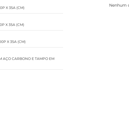
Nenhum d
60P X 35A (CM)
90P X 35A (CM)
100P X 35A (CM)
M AÇO CARBONO E TAMPO EM