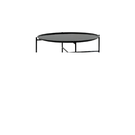
MESA DE CENTRO GEO
1
2
3
4
5
6
7
8
9
10
11
12