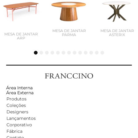
MESA DE JANTAR
MESA DE JANTAR
MESA DE JANTAR
PARMA
ASTERIX
ARP
1
2
3
4
5
6
7
8
9
10
11
12
13
Área Interna
Área Externa
Produtos
Coleções
Designers
Lançamentos
Corporativo
Fábrica
Contato