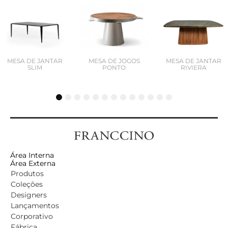
MESA DE JANTAR
MESA DE JOGOS
MESA DE JANTAR
SLIM
PONTO
RIVIERA
1
2
3
4
5
6
7
8
9
10
11
12
13
Área Interna
Área Externa
Produtos
Coleções
Designers
Lançamentos
Corporativo
Fábrica