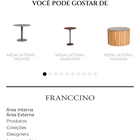
VOCÊ PODE GOSTAR DE
MESA LATERAL
MESA LATERAL
MESA LATERAL
TREVISO
SAARINEN
HAVANA
1
2
3
4
5
6
7
8
9
10
Área Interna
Área Externa
Produtos
Coleções
Designers