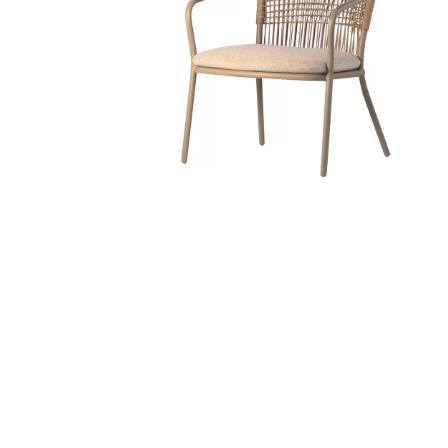
POLTRONA ADHARA
1
2
3
4
5
Área Interna
Área Externa