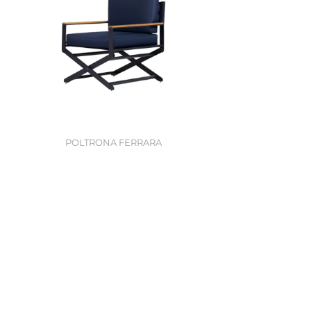
POLTRONA FERRARA
0
Contato
Lojas