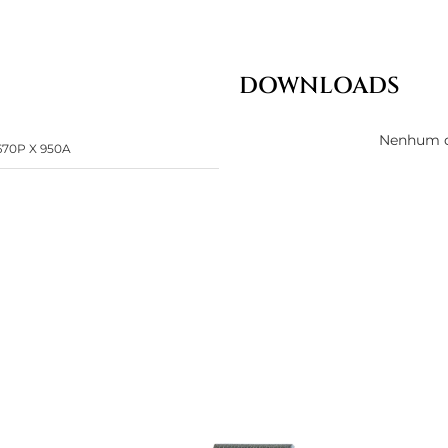
DOWNLOADS
Nenhum d
670P X 950A