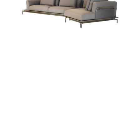
SOFÁ BENJAMIN
4
5
6
7
8
9
10
11
12
13
14
15
16
17
18
19
20
21
22
23
24
25
26
Produtos
Coleções
Designers