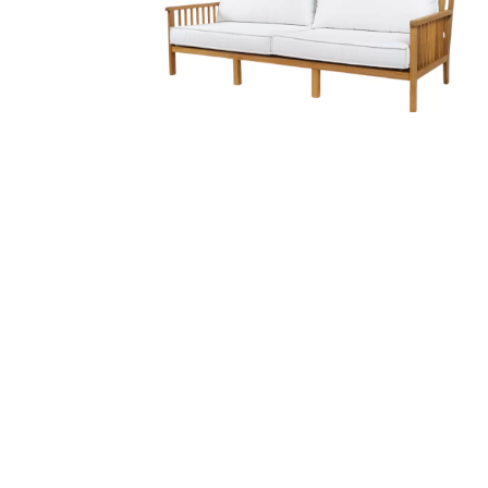
SOFÁ TAGLI
1
2
3
Área Interna
Área Externa