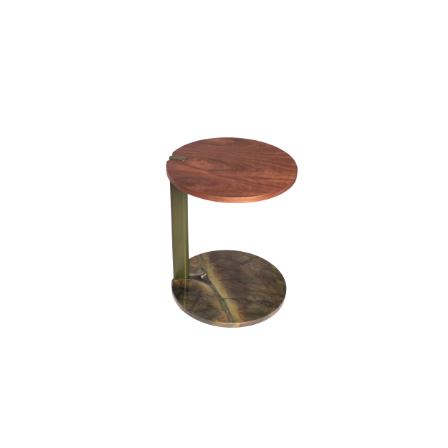
MESA LATERAL RITO
1
2
3
4
5
6
7
8
9
10
11
12
13