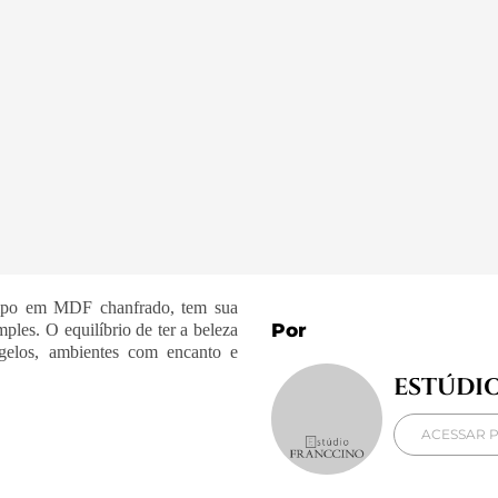
mpo em MDF chanfrado, tem sua
Por
ples. O equilíbrio de ter a beleza
gelos, ambientes com encanto e
ESTÚDI
ACESSAR P