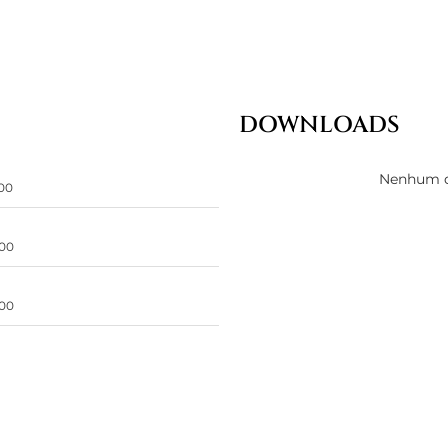
DOWNLOADS
Nenhum d
00
00
00