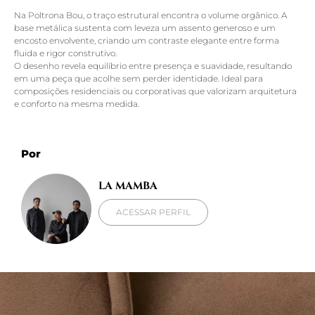
Na Poltrona Bou, o traço estrutural encontra o volume orgânico. A
base metálica sustenta com leveza um assento generoso e um
encosto envolvente, criando um contraste elegante entre forma
fluida e rigor construtivo.
O desenho revela equilíbrio entre presença e suavidade, resultando
em uma peça que acolhe sem perder identidade. Ideal para
composições residenciais ou corporativas que valorizam arquitetura
e conforto na mesma medida.
Por
LA MAMBA
ACESSAR PERFIL