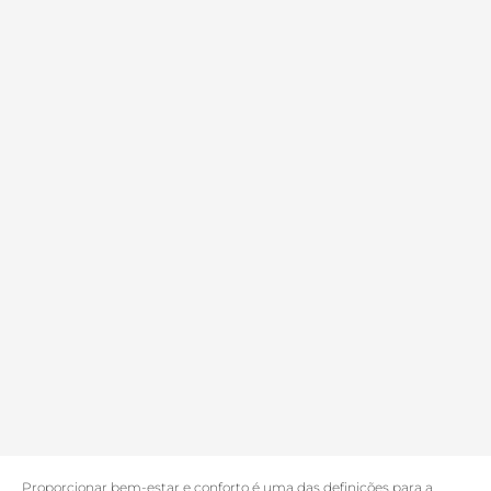
Proporcionar bem-estar e conforto é uma das definições para a