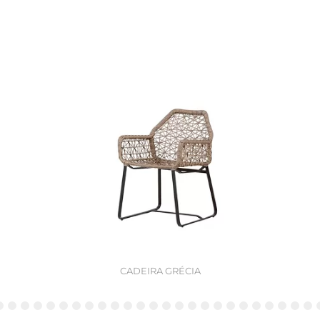
CADEIRA GRÉCIA
6
7
8
9
10
11
12
13
14
15
16
17
18
19
20
21
22
23
24
25
26
27
28
29
3