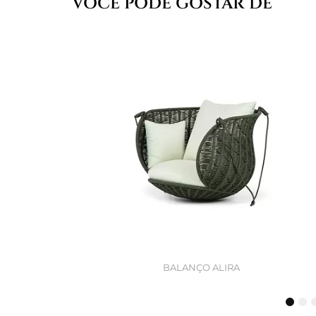
VOCÊ PODE GOSTAR DE
BALANÇO ALIRA
1
2
3
4
5